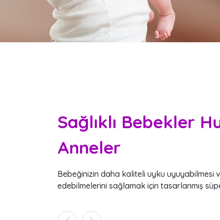
nforu
Sağlıklı Bebekler H
Anneler
un için hep en
Bebeğinizin daha kaliteli uyku uyuyabilmesi 
ri ile anne ve
edebilmelerini sağlamak için tasarlanmış süp
rettik.