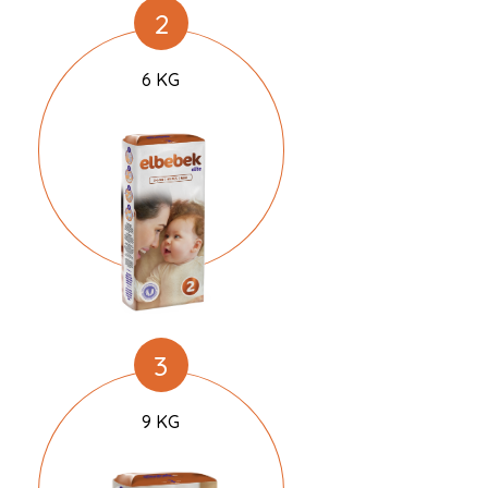
2
6 KG
3
9 KG