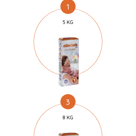
1
5 KG
3
8 KG