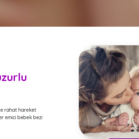
uzurlu
Sizin ve Bebeğin
İçin Çalışıyoruz..
ve rahat hareket
Bebeğiniz dünyaya merhaba dediği an
er emici bebek bezi
iyisini düşünür, en iyisini istersiniz. Bi
babaların güvenini kazanan ELBEBEK 