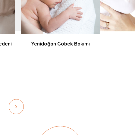
edeni
Yenidoğan Göbek Bakımı
Yenidoğmuş
Na