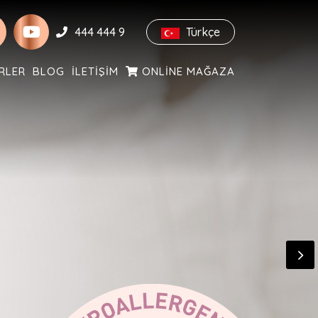
444 444 9
Türkçe
RLER
BLOG
İLETIŞIM
ONLINE MAĞAZA