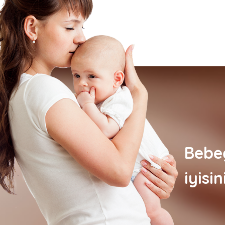
Bebeğ
iyisin