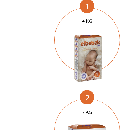
1
4 KG
2
7 KG